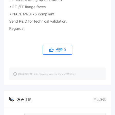
• RTJ/FF flange faces
• NACE MR0175 compliant
Send P&ID for technical validation.
Regards,
点赞
0
转载请注明出处：http://topeasysaas.com/forum/2803.html
发表评论
暂无评论