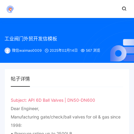
工业阀门外贸开发信模板
微信waimao0009
2025年02月14日
567 浏览
帖子详情
Subject: API 6D Ball Valves | DN50-DN600
Dear Engineer,
Manufacturing gate/check/ball valves for oil & gas since
1998:
• Pressure rating up to 2500LB