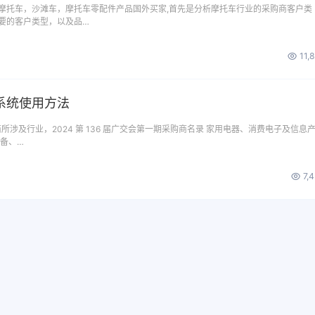
摩托车，沙滩车，摩托车零配件产品国外买家,首先是分析摩托车行业的采购商客户类
要的客户类型，以及品…
11,
系统使用方法
商所涉及行业，2024 第 136 届广交会第一期采购商名录 家用电器、消费电子及信息
设备、…
7,