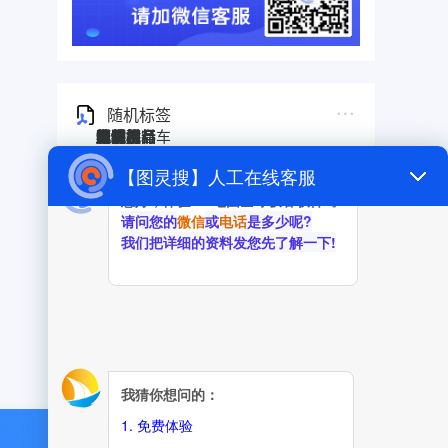
随机标签
图灵搜
电子秤
劳保手套
压缩机
宠物用品
纸袋
塑料袋
箱包
圣诞树
电子烟
集装箱
沙发
户外用品
美容用品
红酒
电动自行车
服装
母婴用品
石材
壁纸
建筑材料