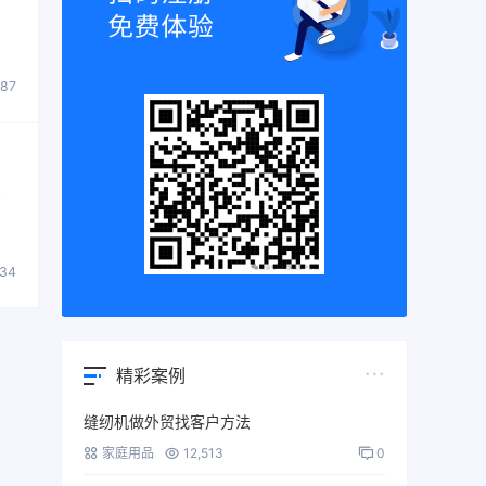
887
产
434
精彩案例
缝纫机做外贸找客户方法
家庭用品
12,513
0