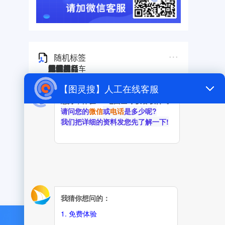
随机标签
图灵搜
电子秤
劳保手套
压缩机
宠物用品
纸袋
塑料袋
箱包
圣诞树
电子烟
集装箱
沙发
户外用品
美容用品
红酒
电动自行车
服装
母婴用品
石材
壁纸
建筑材料