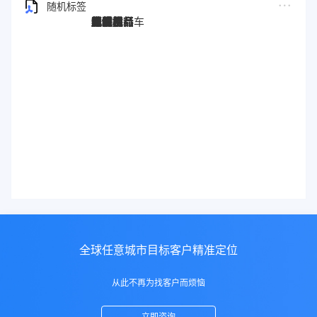
随机标签
图灵搜
电子秤
劳保手套
压缩机
宠物用品
纸袋
塑料袋
箱包
圣诞树
电子烟
集装箱
沙发
户外用品
美容用品
红酒
电动自行车
服装
母婴用品
石材
壁纸
建筑材料
全球任意城市目标客户精准定位
从此不再为找客户而烦恼
立即咨询