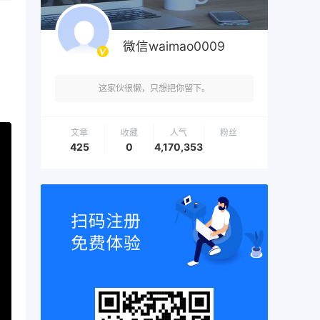
微信waimao0009
这家伙很懒，只想把你留下。
文章
收藏
人气
粉丝
425
0
4,170,353