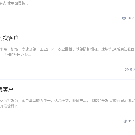
买家 使用图灵搜…
10,
何找客户
 多用于机场，高速公路，工业厂区，农业围栏，铁路防护栅栏，球场等,众所周知我国
，我国的丝网之乡…
8,
找客户
体为批发商，客户类型较为单一，适合纸袋，降解产品，比较好开发 采购商展示:礼
开发流程 h…
12,