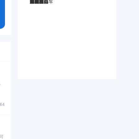
图灵搜
电子秤
劳保手套
压缩机
宠物用品
纸袋
塑料袋
箱包
圣诞树
电子烟
集装箱
沙发
户外用品
美容用品
红酒
电动自行车
服装
母婴用品
石材
壁纸
建筑材料
。
864
可