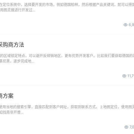
在定位系统中，选择要开发的市场，例如德国柏林，然后根据产品关键词，就可以得
使用图灵搜进行开发过…
6,
采购商方法
搜的区域锁定特点，可以避开反倾销地区，更有优势开发客户。比如我们要获取德国的
慕尼黑，逐步完成地…
11,
商方案
可使用当地的搜索引擎，直接匹配到客户网址，获取到联系方式。 2.地图定位，使用图
如找南非开普…
7,