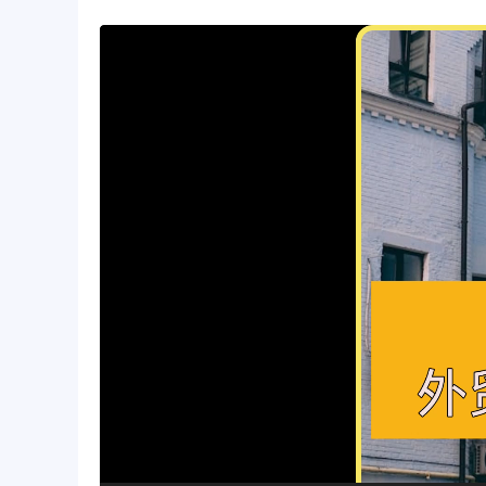
视
频
播
放
器