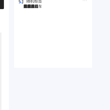
随机标签
图灵搜
电子秤
劳保手套
压缩机
宠物用品
纸袋
塑料袋
箱包
圣诞树
电子烟
集装箱
沙发
户外用品
美容用品
红酒
电动自行车
服装
母婴用品
石材
壁纸
建筑材料