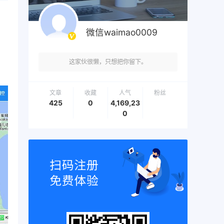
微信waimao0009
这家伙很懒，只想把你留下。
文章
收藏
人气
粉丝
425
0
4,169,23
0