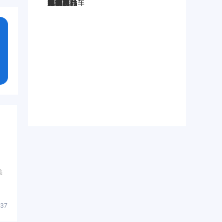
图灵搜
电子秤
劳保手套
压缩机
宠物用品
纸袋
塑料袋
箱包
圣诞树
电子烟
集装箱
沙发
户外用品
美容用品
红酒
电动自行车
服装
母婴用品
石材
壁纸
建筑材料
美
837