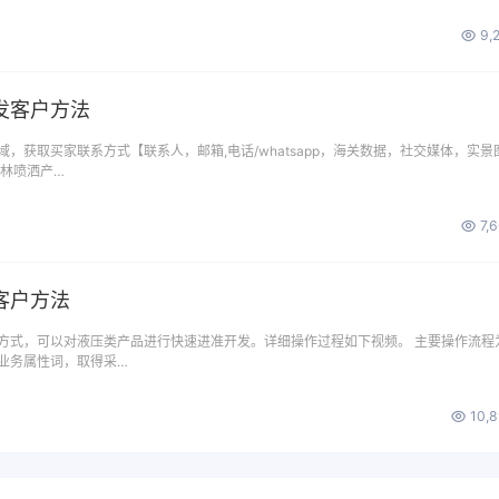
9,
发客户方法
，获取买家联系方式【联系人，邮箱,电话/whatsapp，海关数据，社交媒体，实景
园林喷洒产…
7,
客户方法
方式，可以对液压类产品进行快速进准开发。详细操作过程如下视频。 主要操作流程
业务属性词，取得采…
10,