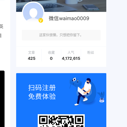
微信waimao0009
英
情
这家伙很懒，只想把你留下。
文章
收藏
人气
粉丝
425
0
4,172,615