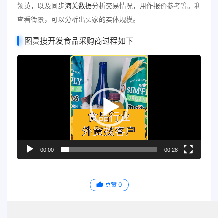
领英，以及同步
海关数据
分析交易情况，用作报价参考等。利
查看街景，可以分析出买家的实体规模。
图灵搜开发食品采购商过程如下
视
频
播
放
器
00:00
00:28
点赞
0