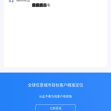
图灵搜
电子秤
劳保手套
压缩机
宠物用品
纸袋
塑料袋
箱包
圣诞树
电子烟
集装箱
沙发
户外用品
美容用品
红酒
电动自行车
服装
母婴用品
石材
壁纸
建筑材料
全球任意城市目标客户精准定位
从此不再为找客户而烦恼
立即咨询