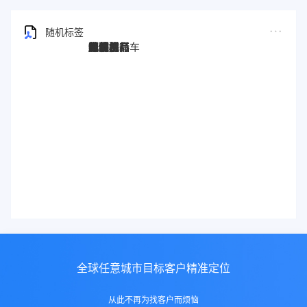
随机标签
图灵搜
电子秤
劳保手套
压缩机
宠物用品
纸袋
塑料袋
箱包
圣诞树
电子烟
集装箱
沙发
户外用品
美容用品
红酒
电动自行车
服装
母婴用品
石材
壁纸
建筑材料
全球任意城市目标客户精准定位
从此不再为找客户而烦恼