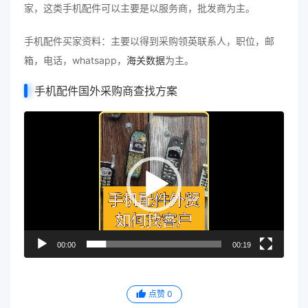
家，这类手机配件可以主要是以服务商，批发商为主。
手机配件买家资料：主要以得到采购领英联系人，职位，邮
箱，电话，whatsapp，
海关数据
为主。
手机配件国外采购商查找方案
视
频
播
放
器
00:00
00:19
点赞
0