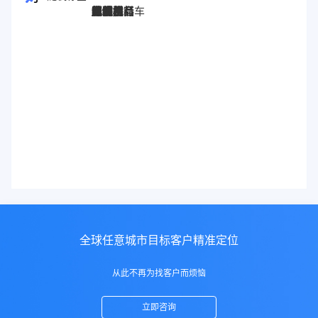
图灵搜
电子秤
劳保手套
压缩机
宠物用品
纸袋
塑料袋
箱包
圣诞树
电子烟
集装箱
沙发
户外用品
美容用品
红酒
电动自行车
服装
母婴用品
石材
壁纸
建筑材料
全球任意城市目标客户精准定位
从此不再为找客户而烦恼
立即咨询