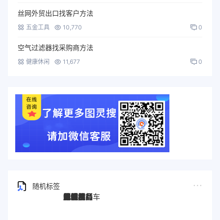
丝网外贸出口找客户方法
五金工具
10,770
0
空气过滤器找采购商方法
健康休闲
11,677
0
随机标签
图灵搜
电子秤
劳保手套
压缩机
宠物用品
纸袋
塑料袋
箱包
圣诞树
电子烟
集装箱
沙发
户外用品
美容用品
红酒
电动自行车
服装
母婴用品
石材
壁纸
建筑材料