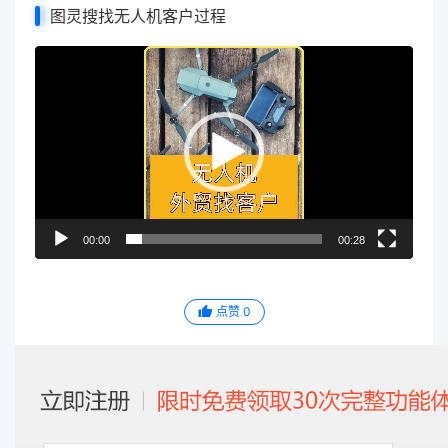
图灵搜找无人机客户过程
视
频
播
放
器
00:00
00:28
点赞
0