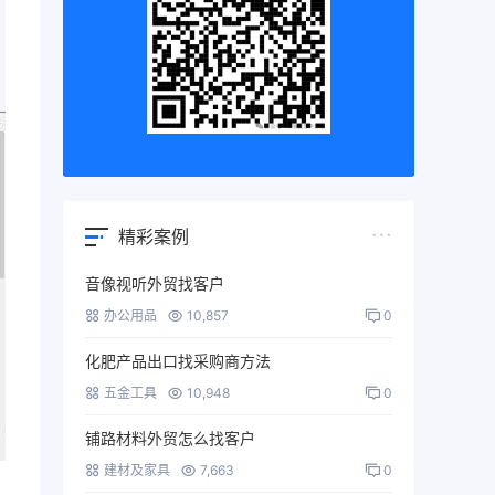
精彩案例
音像视听外贸找客户
办公用品
10,857
0
化肥产品出口找采购商方法
五金工具
10,948
0
铺路材料外贸怎么找客户
建材及家具
7,663
0