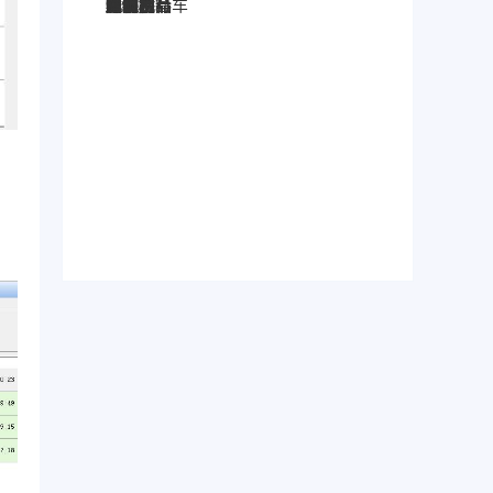
图灵搜
电子秤
劳保手套
压缩机
宠物用品
纸袋
塑料袋
箱包
圣诞树
电子烟
集装箱
沙发
户外用品
美容用品
红酒
电动自行车
服装
母婴用品
石材
壁纸
建筑材料