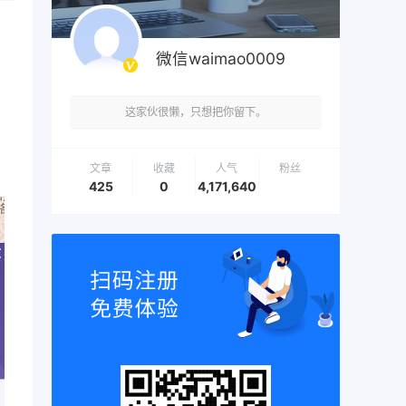
微信waimao0009
这家伙很懒，只想把你留下。
文章
收藏
人气
粉丝
425
0
4,171,640