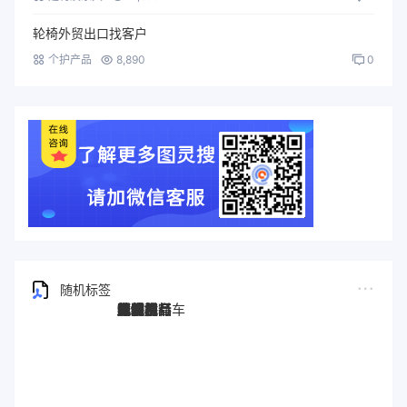
轮椅外贸出口找客户
个护产品
8,890
0
随机标签
图灵搜
电子秤
劳保手套
压缩机
宠物用品
纸袋
塑料袋
箱包
圣诞树
电子烟
集装箱
沙发
户外用品
美容用品
红酒
电动自行车
服装
母婴用品
石材
壁纸
建筑材料