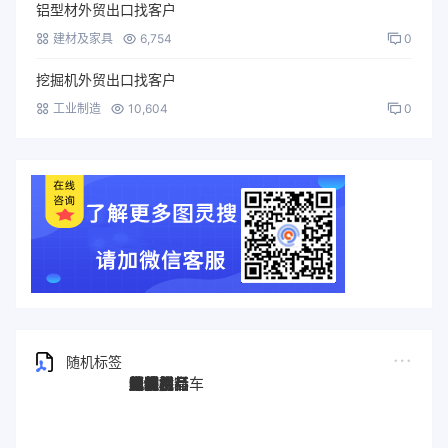
铝型材外贸出口找客户
建材及家具
6,754
0
挖掘机外贸出口找客户
工业制造
10,604
0
随机标签
图灵搜
电子秤
劳保手套
压缩机
宠物用品
纸袋
塑料袋
箱包
圣诞树
电子烟
集装箱
沙发
户外用品
美容用品
红酒
电动自行车
服装
母婴用品
石材
壁纸
建筑材料