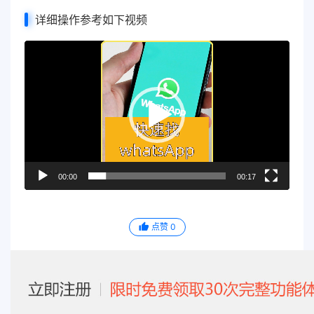
详细操作参考如下视频
视
频
播
放
器
00:00
00:17
点赞
0