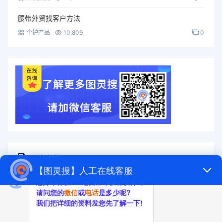
腰带外贸找客户方法
个护产品
10,809
0
随机标签
图灵搜
电子秤
劳保手套
压缩机
宠物用品
纸袋
塑料袋
箱包
圣诞树
电子烟
集装箱
沙发
户外用品
美容用品
红酒
电动自行车
服装
母婴用品
石材
壁纸
建筑材料