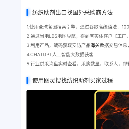
纺织助剂出口找国外采购商方法
1,使用全球各国搜索引擎，通过谷歌高级语法，10
2,通过当地LBS地图导航，得到有实体客户【工
3.利用产品，编码获取安防产品
海关数据
交易信息
4.CHATGPT人工智能大数据获客
5.行业供采询盘实时查看，采购数量，联系人，邮
使用图灵搜找纺织助剂买家过程
视
频
播
放
器