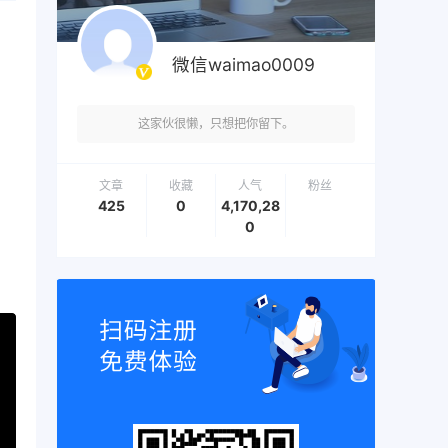
微信waimao0009
这家伙很懒，只想把你留下。
文章
收藏
人气
粉丝
425
0
4,170,28
0