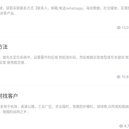
，获取买家联系方式【联系人，邮箱,电话/whatsapp，海关数据，社交媒体，实景
发沥青产品…
12,
方法
，首先在定位系统中，设置要开的区域 例如洛杉矶，然后根据买家类型填写关键词 就
买家 使用图灵搜…
10,
何找客户
 多用于机场，高速公路，工业厂区，农业围栏，铁路防护栅栏，球场等,众所周知我国
，我国的丝网之乡…
8,