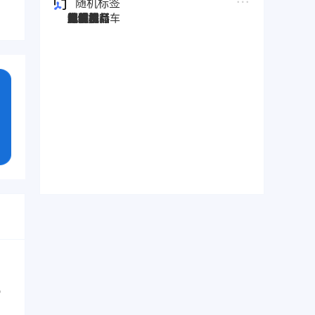
随机标签
图灵搜
电子秤
劳保手套
压缩机
宠物用品
纸袋
塑料袋
箱包
圣诞树
电子烟
集装箱
沙发
户外用品
美容用品
红酒
电动自行车
服装
母婴用品
石材
壁纸
建筑材料
。