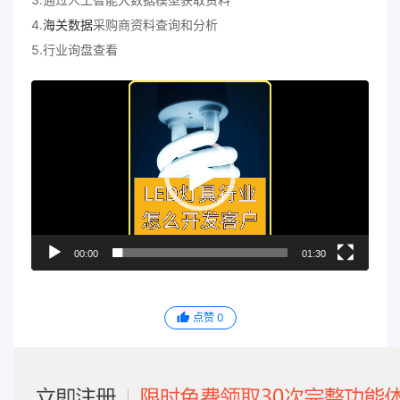
4.
海关数据
采购商资料查询和分析
5.行业询盘查看
视
频
播
放
器
00:00
01:30
点赞
0