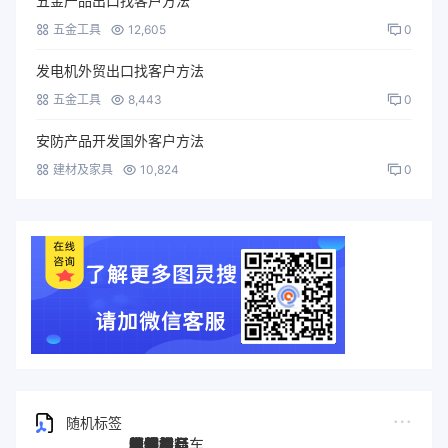
五金产品出口找客户方法
五金工具
12,605
0
发电机外贸出口找客户方法
五金工具
8,443
0
安防产品开发国外客户方法
建材及家具
10,824
0
随机标签
图灵搜
电子秤
劳保手套
压缩机
宠物用品
纸袋
塑料袋
箱包
圣诞树
电子烟
集装箱
沙发
户外用品
美容用品
红酒
电动自行车
服装
母婴用品
石材
壁纸
建筑材料