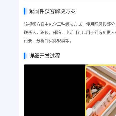
紧固件获客解决方案
该视频方案中包含三种解决方式，使用图灵搜部分
联系人，职位，邮箱，电话【可以用于筛选负责人wh
街景，分析到实体规模等。
详细开发过程
视
频
播
放
器