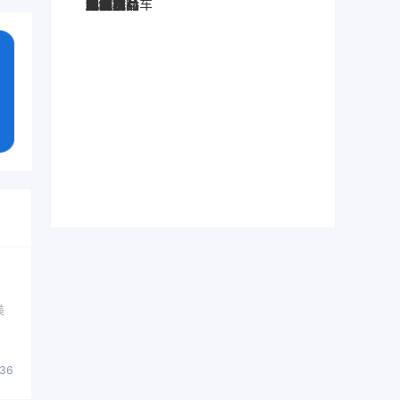
图灵搜
电子秤
劳保手套
压缩机
宠物用品
纸袋
塑料袋
箱包
圣诞树
电子烟
集装箱
沙发
户外用品
美容用品
红酒
电动自行车
服装
母婴用品
石材
壁纸
建筑材料
美
836