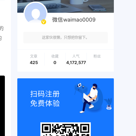
微信waimao0009
的
的
这家伙很懒，只想把你留下。
文章
收藏
人气
粉丝
425
0
4,172,577