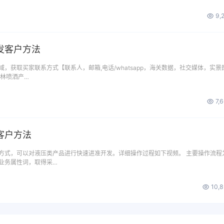
9,
发客户方法
，获取买家联系方式【联系人，邮箱,电话/whatsapp，海关数据，社交媒体，实景
园林喷洒产…
7,
客户方法
方式，可以对液压类产品进行快速进准开发。详细操作过程如下视频。 主要操作流程
业务属性词，取得采…
10,