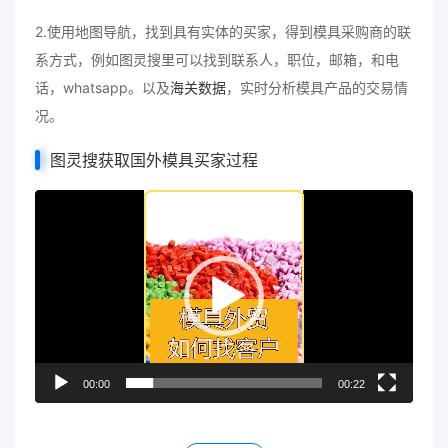
2.使用地图导航，找到具有实体的买家，得到模具采购商的联
系方式，例如图灵搜里可以找到联系人，职位，邮箱，和电
话，whatsapp。以及
海关数据
，实时分析模具产品的交易情
况。
图灵搜获取国外模具买家过程
视
频
播
放
器
00:00
00:22