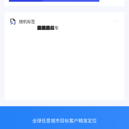
随机标签
图灵搜
电子秤
劳保手套
压缩机
宠物用品
纸袋
塑料袋
箱包
圣诞树
电子烟
集装箱
沙发
户外用品
美容用品
红酒
电动自行车
服装
母婴用品
石材
壁纸
建筑材料
全球任意城市目标客户精准定位