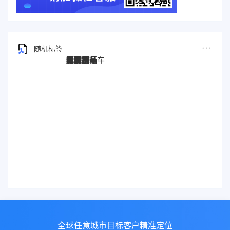
随机标签
图灵搜
电子秤
劳保手套
压缩机
宠物用品
纸袋
塑料袋
箱包
圣诞树
电子烟
集装箱
沙发
户外用品
美容用品
红酒
电动自行车
服装
母婴用品
石材
壁纸
建筑材料
全球任意城市目标客户精准定位