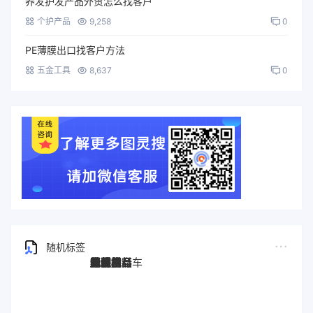
养发护发产品外贸怎么找客户
个护产品
9,258
0
PE薄膜出口找客户方法
五金工具
8,637
0
随机标签
图灵搜
电子秤
劳保手套
压缩机
宠物用品
纸袋
塑料袋
箱包
圣诞树
电子烟
集装箱
沙发
户外用品
美容用品
红酒
电动自行车
服装
母婴用品
石材
壁纸
建筑材料