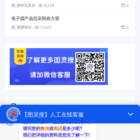
建材及家具
9,438
0
电子烟产品找采购商方案
健康休闲
11,422
0
随机标签
图灵搜
电子秤
劳保手套
压缩机
宠物用品
纸袋
塑料袋
箱包
圣诞树
电子烟
集装箱
沙发
户外用品
美容用品
红酒
电动自行车
服装
母婴用品
石材
壁纸
建筑材料