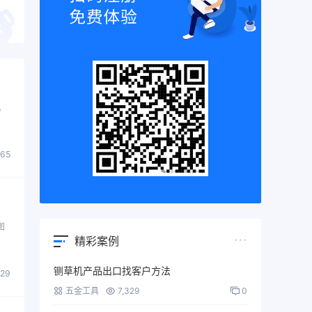
。
865
图
精彩案例
铡草机产品出口找客户方法
529
五金工具
7,329
0