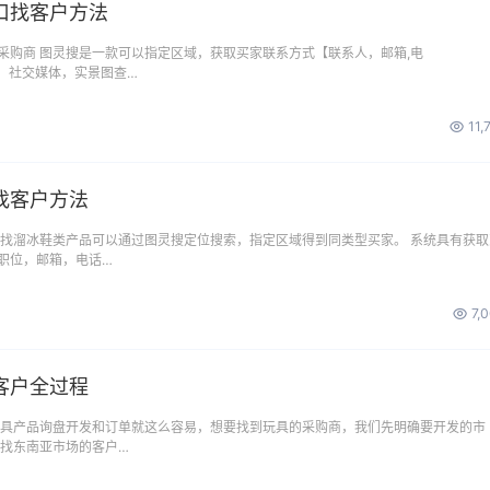
口找客户方法
采购商 图灵搜是一款可以指定区域，获取买家联系方式【联系人，邮箱,电
数据，社交媒体，实景图查…
11,
找客户方法
 找溜冰鞋类产品可以通过图灵搜定位搜索，指定区域得到同类型买家。 系统具有获取
职位，邮箱，电话…
7,
客户全过程
玩具产品询盘开发和订单就这么容易，想要找到玩具的采购商，我们先明确要开发的市
要找东南亚市场的客户…