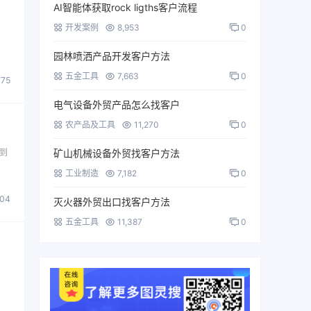
AI智能体获取rock ligths客户流程
开发案例
8,953
0
园林喷洒产品开发客户方法
五金工具
7,663
0
775
电气设备外贸产品怎么找客户
农产品及工具
11,270
0
到
矿山机械设备外贸找客户方法
工业制造
7,182
0
004
灭火器外贸出口找客户方法
五金工具
11,387
0