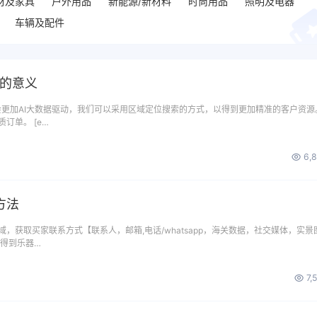
材及家具
户外用品
新能源/新材料
时尚用品
照明及电器
车辆及配件
搜的意义
是会更加AI大数据驱动，我们可以采用区域定位搜索的方式，以得到更加精准的客户资源
订单。 [e…
6,
方法
，获取买家联系方式【联系人，邮箱,电话/whatsapp，海关数据，社交媒体，实景
来得到乐器…
7,