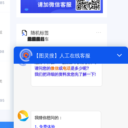
385
随机标签
或
图灵搜
电子秤
劳保手套
压缩机
宠物用品
纸袋
塑料袋
箱包
圣诞树
电子烟
集装箱
沙发
户外用品
美容用品
红酒
电动自行车
服装
母婴用品
石材
壁纸
建筑材料
298
类
495