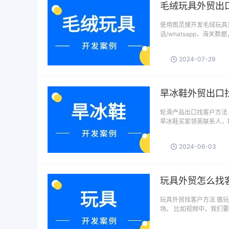
毛绒玩具外贸出
使用图灵搜开发毛绒玩具
话/whatsapp，海关
2024-07-29
旱冰鞋外贸出口
轮滑产品出口找客户方法
旱冰鞋买家领英联系人，
2024-06-03
玩具外贸怎么找
玩具外贸找客户方法 做
场。 比如视频中，我们