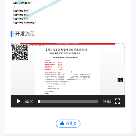
开发流程
视
频
播
放
器
00:00
06:53
点赞
0