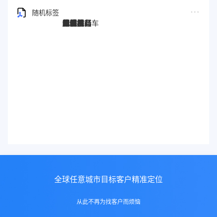
随机标签
图灵搜
电子秤
劳保手套
压缩机
宠物用品
纸袋
塑料袋
箱包
圣诞树
电子烟
集装箱
沙发
户外用品
美容用品
红酒
电动自行车
服装
母婴用品
石材
壁纸
建筑材料
全球任意城市目标客户精准定位
从此不再为找客户而烦恼