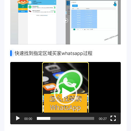
快速找到指定区域买家whatsapp过程
视
频
播
放
器
00:00
00:27