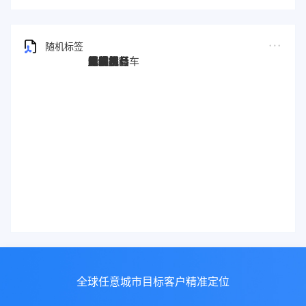
随机标签
图灵搜
电子秤
劳保手套
压缩机
宠物用品
纸袋
塑料袋
箱包
圣诞树
电子烟
集装箱
沙发
户外用品
美容用品
红酒
电动自行车
服装
母婴用品
石材
壁纸
建筑材料
全球任意城市目标客户精准定位