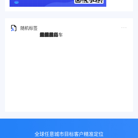
随机标签
图灵搜
电子秤
劳保手套
压缩机
宠物用品
纸袋
塑料袋
箱包
圣诞树
电子烟
集装箱
沙发
户外用品
美容用品
红酒
电动自行车
服装
母婴用品
石材
壁纸
建筑材料
全球任意城市目标客户精准定位