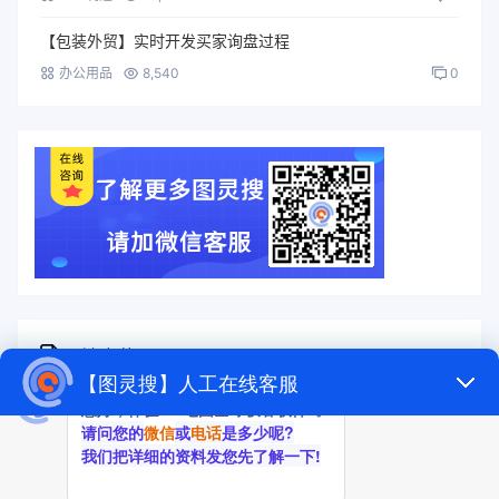
【包装外贸】实时开发买家询盘过程
办公用品
8,540
0
随机标签
图灵搜
电子秤
劳保手套
压缩机
宠物用品
纸袋
塑料袋
箱包
圣诞树
电子烟
集装箱
沙发
户外用品
美容用品
红酒
电动自行车
服装
母婴用品
石材
壁纸
建筑材料