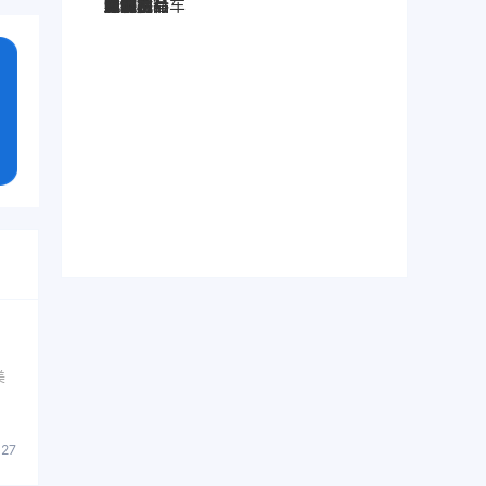
图灵搜
电子秤
劳保手套
压缩机
宠物用品
纸袋
塑料袋
箱包
圣诞树
电子烟
集装箱
沙发
户外用品
美容用品
红酒
电动自行车
服装
母婴用品
石材
壁纸
建筑材料
美
827