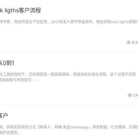
 ligths客户流程
专家：用自然语言下达任务，24小时无人值守筛选资料，轻松获取rock lights类客
8,
0到1
化工具的加持下，已经演变成一套高度精准、低成本的标准化流程。这个过程不仅轻
1精准画像与市场定位：…
7,
客户
，获取买家联系方式【联系人，邮箱,电话/whatsapp，海关数据，社交媒体，实景
国外优质的…