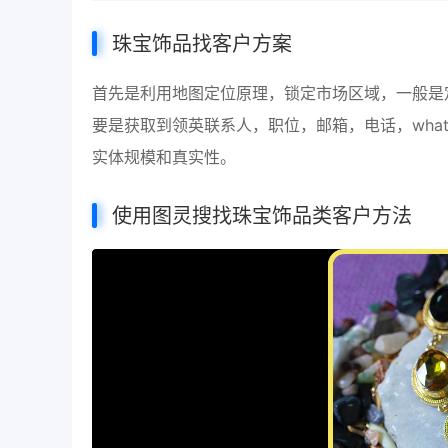
珠宝
饰品
找客户方案
首先是利用地图定位原理，锁定市场区域，一般是
要是获取到领英联系人，职位，邮箱，电话，whats
实体规模和真实性。
使用图灵搜找珠宝饰品类客户方法
视
频
播
放
器