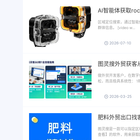
AI智能体获取rock
区域定位搜索，通过智能体
群体信息。 [video w…
2026-07-10
图灵搜外贸获客从
做外贸开发客户，在数字
松，而且极具系统性： 
2026-03-25
肥料外贸出口找
图灵搜是一款可以指定区域
查看】的软件，用来获取