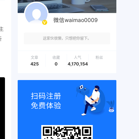
微信waimao0009
主
析
这家伙很懒，只想把你留下。
文章
收藏
人气
粉丝
425
0
4,170,154