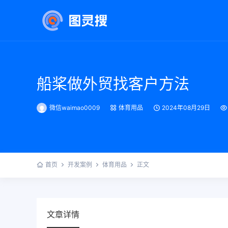
船桨做外贸找客户方法
微信waimao0009
体育用品
2024年08月29日
首页
开发案例
体育用品
正文
文章详情