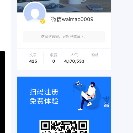
微信waimao0009
这家伙很懒，只想把你留下。
文章
收藏
人气
粉丝
425
0
4,170,533