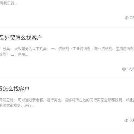
来得到乐器…
7,
用品外贸怎么找客户
】分类： 大致可分为以下几类： 一、清洁剂（工业清洁剂、商业清洁剂、医用清洁剂
等等） 二、商用…
12,
贸怎么找客户
开发思路： 可以通过新老客户进行类比，能够将所在地的同行买家全部都找到，以此
的买家都找到，进行…
8,