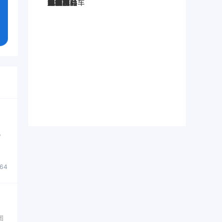
图灵搜
电子秤
劳保手套
压缩机
宠物用品
纸袋
塑料袋
箱包
圣诞树
电子烟
集装箱
沙发
户外用品
美容用品
红酒
电动自行车
服装
母婴用品
石材
壁纸
建筑材料
。
864
图