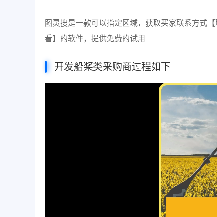
图灵搜是一款可以指定区域，获取买家联系方式【联系人
看】的软件，提供免费的试用
开发船桨类采购商过程如下
视
频
播
放
器